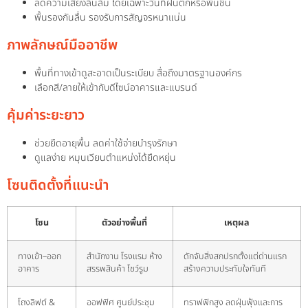
ลดความเสี่ยงลื่นล้ม โดยเฉพาะวันที่ฝนตกหรือพื้นชื้น
พื้นรองกันลื่น รองรับการสัญจรหนาแน่น
ภาพลักษณ์มืออาชีพ
พื้นที่ทางเข้าดูสะอาดเป็นระเบียบ สื่อถึงมาตรฐานองค์กร
เลือกสี/ลายให้เข้ากับดีไซน์อาคารและแบรนด์
คุ้มค่าระยะยาว
ช่วยยืดอายุพื้น ลดค่าใช้จ่ายบำรุงรักษา
ดูแลง่าย หมุนเวียนตำแหน่งได้ยืดหยุ่น
โซนติดตั้งที่แนะนำ
โซน
ตัวอย่างพื้นที่
เหตุผล
ทางเข้า–ออก
สำนักงาน โรงแรม ห้าง
ดักจับสิ่งสกปรกตั้งแต่ด่านแรก
อาคาร
สรรพสินค้า โชว์รูม
สร้างความประทับใจทันที
โถงลิฟต์ &
ออฟฟิศ ศูนย์ประชุม
ทราฟฟิกสูง ลดฝุ่นฟุ้งและการ