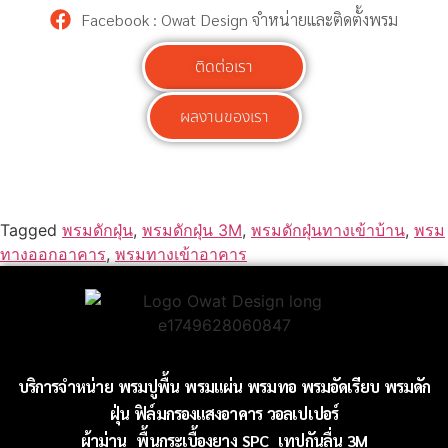
Facebook : Owat Design จำหน่ายและติดตั้งพรม
ติดต่อเรา
ผลงานของเรา
Tagged
พรมดักฝุ่น
,
พรมดักฝุ่น 3M
,
พรมดักฝุ่นทางเข้าบ้าน
,
พรม
ทางออกอาคาร
,
พรมทางเข้าอาคาร
บริการจำหน่าย
พรมปูพื้น
พรมแผ่น
พรมทอ
พรมอัดเรียบ
พรมดัก
ฝุ่น
ฟิล์มกรองแสงอาคาร
วอลเปเปอร์
ผ้าม่าน
พื้นกระเบื้องยาง SPC
เทปกันลื่น 3M