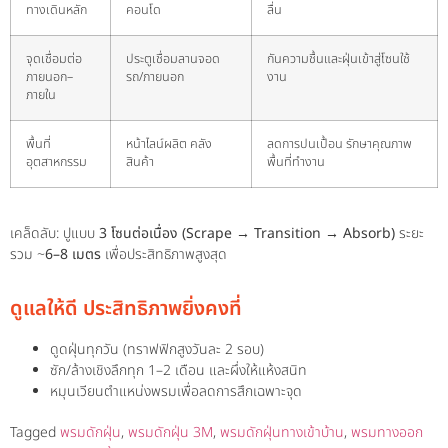
ทางเดินหลัก
คอนโด
ลื่น
จุดเชื่อมต่อ
ประตูเชื่อมลานจอด
กันความชื้นและฝุ่นเข้าสู่โซนใช้
ภายนอก–
รถ/ภายนอก
งาน
ภายใน
พื้นที่
หน้าไลน์ผลิต คลัง
ลดการปนเปื้อน รักษาคุณภาพ
อุตสาหกรรม
สินค้า
พื้นที่ทำงาน
เคล็ดลับ: ปูแบบ
3 โซนต่อเนื่อง (Scrape → Transition → Absorb)
ระยะ
รวม ~
6–8 เมตร
เพื่อประสิทธิภาพสูงสุด
ดูแลให้ดี ประสิทธิภาพยิ่งคงที่
ดูดฝุ่นทุกวัน (ทราฟฟิกสูงวันละ 2 รอบ)
ซัก/ล้างเชิงลึกทุก 1–2 เดือน และผึ่งให้แห้งสนิท
หมุนเวียนตำแหน่งพรมเพื่อลดการสึกเฉพาะจุด
Tagged
พรมดักฝุ่น
,
พรมดักฝุ่น 3M
,
พรมดักฝุ่นทางเข้าบ้าน
,
พรมทางออก