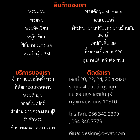
สินค้าของเรา
พรมแผ่น
พรมดักฝุ่น All mats
พรมทอ
วอลเปเปอร์
พรมอัดเรียบ
ผ้าม่าน, ม่านปรับแสง ม่านม้วนกัน
uv, มู่ลี่
หญ้าเทียม
เทปกันลื่น 3M
ฟิล์มกรองแสง 3M
พื้นกระเบื้องยาง SPC
พรมดักฝุ่น 3M
อุปกรณ์สำหรับติดพรม
บริการของเรา
ติดต่อเรา
เลขที่ 20, 22, 24, 26 ซอยสีบุ
จำหน่ายและติดตั้งพรม
รานุกิจ 4 ถนนสีหบุรานุกิจ
ฟิล์มกรองแสงอาคาร
แขวงมีนบุรี เขตมีนบุรี
พรมดักฝุ่น
กรุงเทพมหานคร 10510
วอลล์เปเปอร์
ผ้าม่าน ม่านกรองแสง มู่ลี่
โทรศัพท์: 086 342 2399
รับซักพรม
,
094 346 7779
ทำความสะอาดครบวงจร
อีเมล: design@o-wat.com