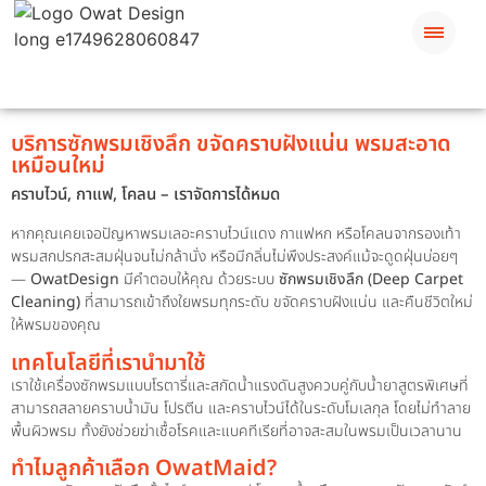
บริการซักพรมเชิงลึก ขจัดคราบฝังแน่น พรมสะอาด
เหมือนใหม่
คราบไวน์, กาแฟ, โคลน – เราจัดการได้หมด
หากคุณเคยเจอปัญหาพรมเลอะคราบไวน์แดง กาแฟหก หรือโคลนจากรองเท้า
พรมสกปรกสะสมฝุ่นจนไม่กล้านั่ง หรือมีกลิ่นไม่พึงประสงค์แม้จะดูดฝุ่นบ่อยๆ
—
OwatDesign
มีคำตอบให้คุณ ด้วยระบบ
ซักพรมเชิงลึก (Deep Carpet
Cleaning)
ที่สามารถเข้าถึงใยพรมทุกระดับ ขจัดคราบฝังแน่น และคืนชีวิตใหม่
ให้พรมของคุณ
เทคโนโลยีที่เรานำมาใช้
เราใช้เครื่องซักพรมแบบโรตารี่และสกัดน้ำแรงดันสูงควบคู่กับน้ำยาสูตรพิเศษที่
สามารถสลายคราบน้ำมัน โปรตีน และคราบไวน์ได้ในระดับโมเลกุล โดยไม่ทำลาย
พื้นผิวพรม ทั้งยังช่วยฆ่าเชื้อโรคและแบคทีเรียที่อาจสะสมในพรมเป็นเวลานาน
ทำไมลูกค้าเลือก OwatMaid?