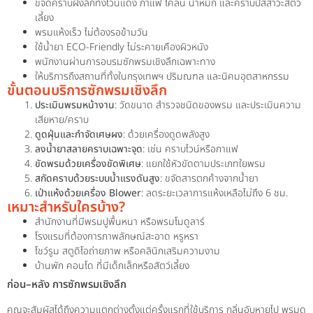
ขจัดคราบฝังลึกทั้งไวน์แดง กาแฟ โคลน น้ำหมึก และคราบปัสสาวะสัตว์
เลี้ยง
พรมแห้งเร็ว ไม่ต้องรอข้ามวัน
ใช้น้ำยา ECO-Friendly ไม่ระคายเคืองผิวหนัง
พนักงานผ่านการอบรมซักพรมเชิงลึกเฉพาะทาง
ให้บริการถึงสถานที่ทั้งในกรุงเทพฯ ปริมณฑล และนิคมอุตสาหกรรม
ขั้นตอนบริการซักพรมเชิงลึก
ประเมินพรมหน้างาน
: วัดขนาด สำรวจชนิดของพรม และประเมินความ
เสียหาย/คราบ
ดูดฝุ่นและกำจัดเศษผง
: ด้วยเครื่องดูดพลังสูง
ลงน้ำยาสลายคราบเฉพาะจุด
: เช่น คราบไวน์หรือกาแฟ
ขัดพรมด้วยเครื่องขัดพิเศษ
: แยกใช้หัวขัดตามประเภทใยพรม
สกัดคราบด้วยระบบน้ำแรงดันสูง
: ขจัดสารตกค้างจากน้ำยา
เป่าแห้งด้วยเครื่อง Blower
: ลดระยะเวลาการแห้งเหลือไม่ถึง 6 ชม.
เหมาะสำหรับใครบ้าง?
สำนักงานที่มีพรมปูพื้นหนา หรือพรมโมดูลาร์
โรงแรมที่ต้องการภาพลักษณ์สะอาด หรูหรา
โชว์รูม สตูดิโอถ่ายภาพ หรือคลินิกเสริมความงาม
บ้านพัก คอนโด ที่มีเด็กเล็กหรือสัตว์เลี้ยง
ก่อน–หลัง การซักพรมเชิงลึก
คุณจะสัมผัสได้ถึงความแตกต่างตั้งแต่ครั้งแรกที่ใช้บริการ กลิ่นอับหายไป พรมดู