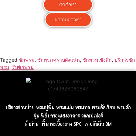
ติดต่อเรา
ผลงานของเรา
Tagged
ซักพรม
,
ซักพรมคราบฝั่งแน่น
,
ซักพรมเชิงลึก
,
บริการซัก
พรม
,
รับซักพรม
บริการจำหน่าย
พรมปูพื้น
พรมแผ่น
พรมทอ
พรมอัดเรียบ
พรมดัก
ฝุ่น
ฟิล์มกรองแสงอาคาร
วอลเปเปอร์
ผ้าม่าน
พื้นกระเบื้องยาง SPC
เทปกันลื่น 3M