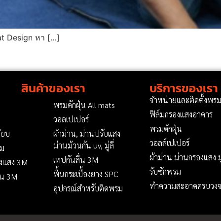
at Design หา […]
สินค้าของเรา
บริการของเรา
จำหน่ายและติดตั้งพร
น
พรมดักฝุ่น All mats
ฟิล์มกรองแสงอาคาร
วอลเปเปอร์
พรมดักฝุ่น
ียบ
ผ้าม่าน, ม่านปรับแสง
วอลล์เปเปอร์
ม่านม้วนกัน uv, มู่ลี่
ยม
ผ้าม่าน ม่านกรองแสง มู่
เทปกันลื่น 3M
องแสง 3M
รับซักพรม
พื้นกระเบื้องยาง SPC
่น 3M
ทำความสะอาดครบวงจ
อุปกรณ์สำหรับติดพรม