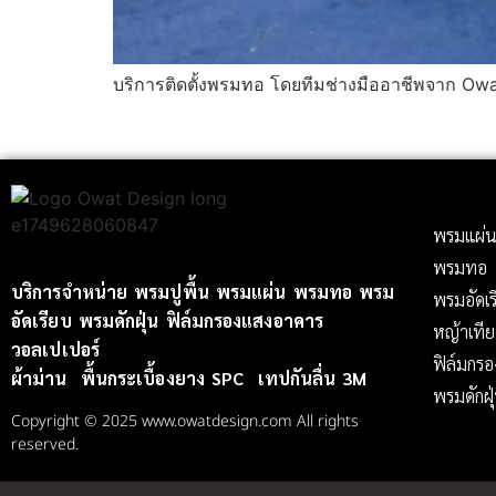
บริการติดตั้งพรมทอ โดยทีมช่างมืออาชีพจาก Ow
พรมแผ่
พรมทอ
บริการจำหน่าย
พรมปูพื้น
พรมแผ่น
พรมทอ
พรม
พรมอัดเร
อัดเรียบ
พรมดักฝุ่น
ฟิล์มกรองแสงอาคาร
หญ้าเที
วอลเปเปอร์
ฟิล์มกร
ผ้าม่าน
พื้นกระเบื้องยาง SPC
เทปกันลื่น 3M
พรมดักฝุ
Copyright © 2025 www.owatdesign.com All rights
reserved.​