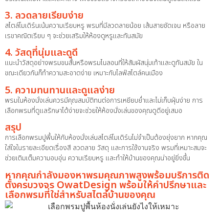
3. ลวดลายเรียบง่าย
สไตล์โมเดิร์นเน้นความเรียบหรู พรมที่มีลวดลายน้อย เส้นสายชัดเจน หรือลาย
เรขาคณิตเรียบ ๆ จะช่วยเสริมให้ห้องดูหรูและทันสมัย
4. วัสดุที่นุ่มและดูดี
แนะนำวัสดุอย่างพรมขนสั้นหรือพรมไนลอนที่ให้สัมผัสนุ่มเท้าและดูทันสมัย ใน
ขณะเดียวกันก็ทำความสะอาดง่าย เหมาะกับไลฟ์สไตล์คนเมือง
5. ความทนทานและดูแลง่าย
พรมในห้องนั่งเล่นควรมีคุณสมบัติทนต่อการเหยียบย่ำและไม่เก็บฝุ่นง่าย การ
เลือกพรมที่ดูแลรักษาได้ง่ายจะช่วยให้ห้องนั่งเล่นของคุณดูดีอยู่เสมอ
สรุป
การเลือกพรมปูพื้นให้กับห้องนั่งเล่นสไตล์โมเดิร์นไม่จำเป็นต้องยุ่งยาก หากคุณ
ใส่ใจในรายละเอียดเรื่องสี ลวดลาย วัสดุ และการใช้งานจริง พรมที่เหมาะสมจะ
ช่วยเติมเต็มความอบอุ่น ความเรียบหรู และทำให้บ้านของคุณน่าอยู่ยิ่งขึ้น
หากคุณกำลังมองหาพรมคุณภาพสูงพร้อมบริการติด
ตั้งครบวงจร OwatDesign พร้อมให้คำปรึกษาและ
เลือกพรมที่ใช่สำหรับสไตล์บ้านของคุณ