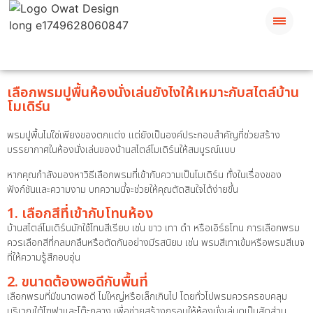
เลือกพรมปูพื้นห้องนั่งเล่นยังไงให้เหมาะกับสไตล์บ้าน
โมเดิร์น
พรมปูพื้นไม่ใช่เพียงของตกแต่ง แต่ยังเป็นองค์ประกอบสำคัญที่ช่วยสร้าง
บรรยากาศในห้องนั่งเล่นของบ้านสไตล์โมเดิร์นให้สมบูรณ์แบบ
หากคุณกำลังมองหาวิธีเลือกพรมที่เข้ากับความเป็นโมเดิร์น ทั้งในเรื่องของ
ฟังก์ชันและความงาม บทความนี้จะช่วยให้คุณตัดสินใจได้ง่ายขึ้น
1. เลือกสีที่เข้ากับโทนห้อง
บ้านสไตล์โมเดิร์นมักใช้โทนสีเรียบ เช่น ขาว เทา ดำ หรือเอิร์ธโทน การเลือกพรม
ควรเลือกสีที่กลมกลืนหรือตัดกันอย่างมีรสนิยม เช่น พรมสีเทาเข้มหรือพรมสีเบจ
ที่ให้ความรู้สึกอบอุ่น
2. ขนาดต้องพอดีกับพื้นที่
เลือกพรมที่มีขนาดพอดี ไม่ใหญ่หรือเล็กเกินไป โดยทั่วไปพรมควรครอบคลุม
บริเวณใต้โซฟาและโต๊ะกลาง เพื่อช่วยสร้างกรอบให้ห้องนั่งเล่นดูเป็นสัดส่วน