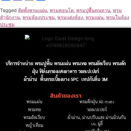
Tagged
ติดตั้งพรมแผ่น
,
พรมคอนโด
,
พรมปูพื้นทนทาน
,
พรม
สำนักงาน
,
พรมห้องประชุม
,
พรมแต่งห้อง
,
พรมแผ่น
,
พรมในห้อง
ประชุม
บริการจำหน่าย
พรมปูพื้น
พรมแผ่น
พรมทอ
พรมอัดเรียบ
พรมดัก
ฝุ่น
ฟิล์มกรองแสงอาคาร
วอลเปเปอร์
ผ้าม่าน
พื้นกระเบื้องยาง SPC
เทปกันลื่น 3M
สินค้าของเรา
พรมแผ่น
พรมดักฝุ่น All mats
พรมทอ
วอลเปเปอร์
พรมอัดเรียบ
ผ้าม่าน, ม่านปรับแสง ม่านม้วนกัน
uv, มู่ลี่
หญ้าเทียม